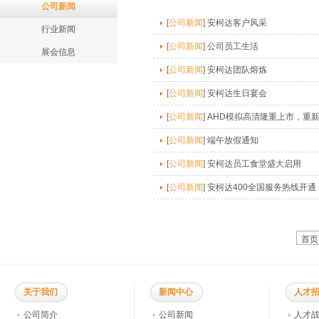
公司新闻
[
公司新闻
]
安柯达客户风采
行业新闻
[
公司新闻
]
公司员工生活
展会信息
[
公司新闻
]
安柯达团队熔炼
[
公司新闻
]
安柯达生日宴会
[
公司新闻
]
AHD模拟高清隆重上市，重
[
公司新闻
]
端午放假通知
[
公司新闻
]
安柯达员工食堂盛大启用
[
公司新闻
]
安柯达400全国服务热线开通
首页
关于我们
新闻中心
人才
公司简介
公司新闻
人才