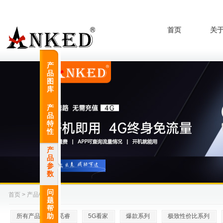
首页
关
产
品
图
库
产
品
特
性
产
品
参
数
问
首页
>
产品中心
>
题
帮
所有产品
助
觅睿
5G看家
爆款系列
极致性价比系列